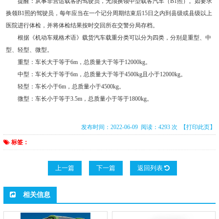
提醒：从事非营运载客的驾驶员，无须换领中型载客汽车（B1照）。如要求
换领B1照的驾驶员，每年应当在一个记分周期结束后15日之内到县级或县级以上
医院进行体检，并将体检结果按时交回所在交警分局存档。
根据《机动车规格术语》载货汽车载重分类可以分为四类，分别是重型、中
型、轻型、微型。
重型：车长大于等于6m，总质量大于等于12000kg。
中型：车长大于等于6m，总质量大于等于4500kg且小于12000kg。
轻型：车长小于6m，总质量小于4500kg。
微型：车长小于等于3.5m，总质量小于等于1800kg。
发布时间：2022-06-09 阅读：4293 次
【打印此页】
标签：
上一篇
下一篇
返回列表
相关信息