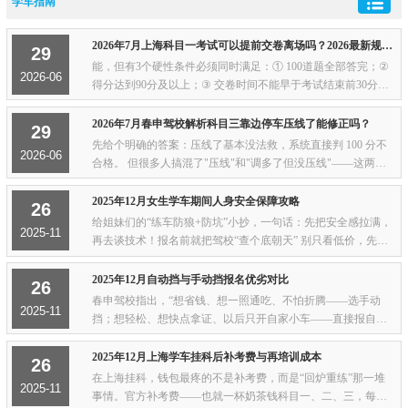
学车指南
2026年7月上海科目一考试可以提前交卷离场吗？2026最新规则详解
29
能，但有3个硬性条件必须同时满足：① 100道题全部答完；②
2026-06
得分达到90分及以上；③ 交卷时间不能早于考试结束前30分
钟。三个条件缺一不可，否则系统不允许你"提前"走。下面一
条条跟你掰扯清楚。可以提前交卷，但有3...
2026年7月春申驾校解析科目三靠边停车压线了能修正吗？
29
先给个明确的答案：压线了基本没法救，系统直接判 100 分不
2026-06
合格。 但很多人搞混了"压线"和"调多了但没压线"——这两种
情况是完全不同的结局。下面把这事儿掰开说清楚。5 个关键要
点（看完能避开 90% 的坑）< 30cm 不...
2025年12月女生学车期间人身安全保障攻略
26
给姐妹们的“练车防狼+防坑”小抄，一句话：先把安全感拉满，
2025-11
再去谈技术！报名前就把驾校“查个底朝天” 别只看低价，先跑
一趟训练场：有没有路灯、有没有围栏、有没有女教练、晚上
几点关门。正规驾校都挂“道路运输...
2025年12月自动挡与手动挡报名优劣对比
26
春申驾校指出，“想省钱、想一照通吃、不怕折腾——选手动
2025-11
挡；想轻松、想快点拿证、以后只开自家小车——直接报自动
挡。”下面给你拆开唠唠：学车体验 手动挡 = 左脚离合＋右手换
挡＋油离配合，坡道起步熄火是日常，...
2025年12月上海学车挂科后补考费与再培训成本
26
在上海挂科，钱包最疼的不是补考费，而是“回炉重练”那一堆
2025-11
事情。官方补考费——也就一杯奶茶钱科目一、二、三，每次