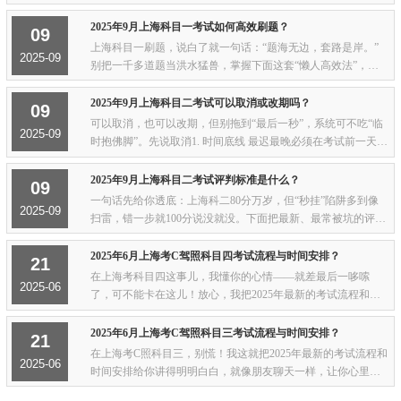
统一 40 块，直接在“交管12123”APP 里自己交，车管所明码标
价，没人敢多收 。科目四免费随便考...
2025年9月上海科目一考试如何高效刷题？
09
上海科目一刷题，说白了就一句话：“题海无边，套路是岸。”
2025-09
别把一千多道题当洪水猛兽，掌握下面这套“懒人高效法”，保
你7-10天搞定，90分稳过。先别傻刷，先“扫雷”——看一遍高频
考点1. 扣分题：酒驾、超速、伪...
2025年9月上海科目二考试可以取消或改期吗？
09
可以取消，也可以改期，但别拖到“最后一秒”，系统可不吃“临
2025-09
时抱佛脚”。先说取消1. 时间底线 最迟最晚必须在考试前一天1
8:00前操作，过了这个点儿，系统直接锁死，想取消只能去车管
所窗口，而且当天是万万不能取消...
2025年9月上海科目二考试评判标准是什么？
09
一句话先给你透底：上海科二80分万岁，但“秒挂”陷阱多到像
2025-09
扫雷，错一步就100分说没就没。下面把最新、最常被坑的评判
标准，用“人话”给你拆开讲——背下来，考试心里就有谱。
一、通用“红线”——碰就死1. 不系安...
2025年6月上海考C驾照科目四考试流程与时间安排？
21
在上海考科目四这事儿，我懂你的心情——就差最后一哆嗦
2025-06
了，可不能卡在这儿！放心，我把2025年最新的考试流程和时
间安排给你理得明明白白，保你心里有底、考试不慌~一、时间
安排——抢好场次，别迟到！上海科目四每天...
2025年6月上海考C驾照科目三考试流程与时间安排？
21
在上海考C照科目三，别慌！我这就把2025年最新的考试流程和
2025-06
时间安排给你讲得明明白白，就像朋友聊天一样，让你心里有
底，考试不慌~考试项目：科目三考的是“马路实战”，关键在细