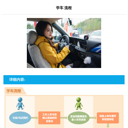
学车 流程
详细内容: