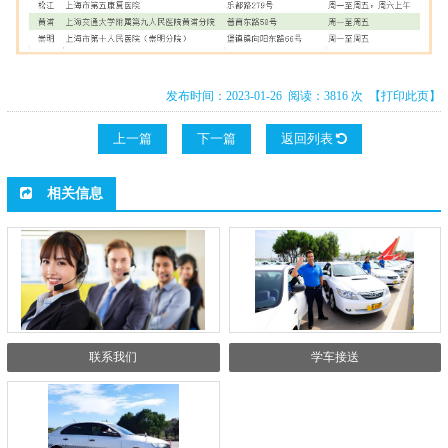
发布时间：2023-01-26 阅读：3816 次
【打印此页】
上一篇
下一篇
返回列表
相关信息
联系我们
学车接送