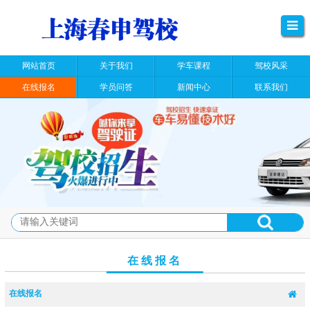
网站首页
关于我们
学车课程
驾校风采
在线报名
学员问答
新闻中心
联系我们
在线报名
在线报名