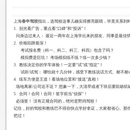
上海
春申驾校
指出，选驾校这事儿确实得擦亮眼睛，毕竟关系到
1. 别光看广告，重点看“口碑”和“投诉”！
问身边过来人： 最近一两年在上海学出来的朋友、同事是最佳
2. 价格陷阱最深！
考试报名费（科一、科二、科三、科四）包含了吗？
模拟费是巨坑！ 考场模拟练不练？练一次多少钱？
3. 教练决定你的学车体验！一定要“试”或“指定”！
试听/试驾： 哪怕就十几分钟，感受下教练说话方式、耐不耐
4. 练车方便是王道！看场地位置和“接送”真相！
场地离家/公司近不近？ 想象一下，大清早或者下班后要吭哧吭
5. 合同！合同！合同！签字前当“侦探”！
必须签！ 没有正规合同的，绝对是野鸡驾校！
记住，好的驾校和教练巴不得你快点学好拿证，大家都省心。那
把过！