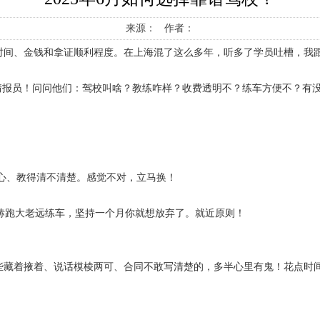
来源： 作者：
时间、金钱和拿证顺利程度。在上海混了这么多年，听多了学员吐槽，我跟
情报员！问问他们：驾校叫啥？教练咋样？收费透明不？练车方便不？有
心、教得清不清楚。感觉不对，立马换！
哧跑大老远练车，坚持一个月你就想放弃了。就近原则！
些藏着掖着、说话模棱两可、合同不敢写清楚的，多半心里有鬼！花点时间