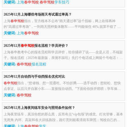
一次免费补考机会，这次再挂才进入“重约”流程，所以第一把就...
关键词:
上海
春申驾校
春申驾校
学车技巧
2025年12月上海哪些考场雨天考试通过率高？
上海
春申驾校
指出，官方根本不公布“雨天通过率”这个指标，网上吹得再神
的“高通过率考场”，一到雨天照样集体翻车——平均能保住 40% 就算不错了 。
所以别迷信“哪个考场雨天稳过”，真正稳的，是你自己的临场操作...
关键词:
上海
春申驾校
2025年12月
春申驾校
报名流程？学员评价？
上海春申教考中心的报名流程和学员评价，给你揉碎了说——全是人话，不端架
子。报名流程（2025年最新版，亲测不踩坑）先打个电话或上网留个号电话：02
1-37707486，微信/官网也能约，客服会问你学C1还是C2，住哪个小区...
关键词:
春申驾校
报名流程
2025年12月自动挡与手动挡报名优劣对比
春申驾校
指出，“想省钱、想一照通吃、不怕折腾——选手动挡；想轻松、想快
点拿证、以后只开自家小车——直接报自动挡。”下面给你拆开唠唠：学车体验
手动挡 = 左脚离合＋右手换挡＋油离配合，坡道起步熄火是日常，...
关键词:
春申驾校
2025年12月上海夜间练车安全与照明条件如何？
上海夜里练车，真没你想的那么黑，反而有点“vip包场”的感觉。灯光管够，基本
无死角 内环、高架和各大训练路段，路灯亮到能看清前车牌照；驾校自己的场
地更夸张，高杆大灯一排排，亮得跟白天差不多，倒库压线都能看...
关键词:
上海
春申驾校
学车