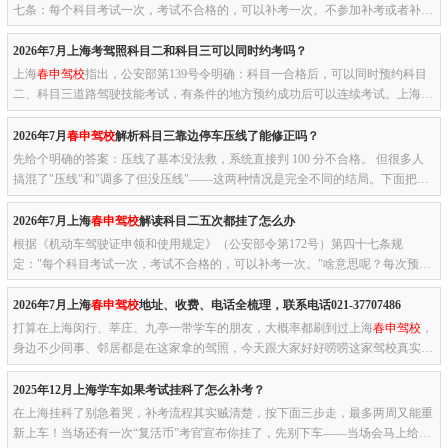
七条：每个科目考试一次，考试不合格的，可以补考一次。不参加补考或者补考
仍不合格的，本次考试终止，申请人应当重新预约考试，但科目二、科...
2026年7月上海考驾照科目二和科目三可以同时约考吗？
上海
春申驾校
指出，公安部第139号令明确：科目一合格后，可以同时预约科目
二、科目三道路驾驶技能考试，有条件的地方预约成功后可以连续考试。上海目
前没有全面开放科二科三连考，主流还是按顺序约考：科目一 → 科目...
2026年7月
春申驾校
解析科目三靠边停车压线了能修正吗？
先给个明确的答案：压线了基本没法救，系统直接判 100 分不合格。 但很多人
搞混了"压线"和"调多了但没压线"——这两种情况是完全不同的结局。下面把这
事儿掰开说清楚。5 个关键要点（看完能避开 90% 的坑）< 30cm 不...
2026年7月上海
春申驾校
解读科目二五次都挂了怎么办
根据《机动车驾驶证申领和使用规定》（公安部令第172号）第四十七条规
定："每个科目考试一次，考试不合格的，可以补考一次。"啥意思呢？每次预约
成功后，你当天有正考+补考两次机会。也就是说，科目二实际上有10次考...
2026年7月上海
春申驾校
地址、收费、电话全梳理，联系电话021-37707486
打算在上海闵行、莘庄、九亭一带学车的朋友，大概率都刷到过上海
春申驾校
，
身边不少同事、邻居都是在这家拿的驾照，今天跟大家好好唠唠这家驾校真实情
况，有想报名的直接记好咨询电话：021-37707486，有任何学车问题...
2025年12月上海学车如果考试挂科了怎么补考？
在上海挂科了别急着哭，补考流程其实贼清楚，按下面三步走，最多两周又能重
新上车！当场还有一次“复活币”考官宣布你挂了，先别下车——当场会马上给你