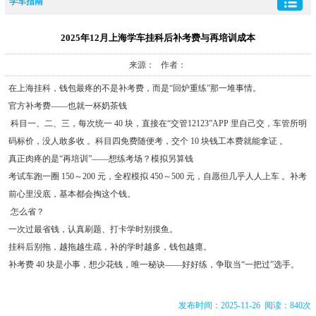
学车指南
2025年12月上海学车挂科后补考费与再培训成本
来源： 作者：
在上海挂科，钱包最疼的不是补考费，而是“回炉重练”那一堆事情。
官方补考费——也就一杯奶茶钱
科目一、二、三，每次统一 40 块，直接在“交管12123”APP 里自己交，车管所明
码标价，没人敢多收 。科目四免费随便考，交个 10 块钱工本费就能拿证 。
真正肉疼的是“再培训”——想练考场？模拟另算钱
考试车跑一圈 150～200 元，全程模拟 450～500 元，自愿但几乎人人上车 。补考
前心里没底，基本都会掏这个钱。
怎么省？
一次过最省钱，认真刷题、打卡学时别摸鱼。
挂科后别拖，越拖越生疏，补的学时越多，钱包越瘪。
补考费 40 块是小事，想少花钱，唯一秘诀——好好练，争取当“一把过”选手。
发布时间：2025-11-26 阅读：840次